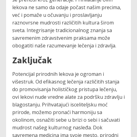
lekova ne samo da odaje počast našim precima,
već i pomaže u očuvanju i proslavljanju
raznovrsne mudrosti različitih kultura širom
sveta. Integrisanje tradicionalnog znanja sa
savremenim zdravstvenim praksama može
obogatiti naše razumevanje lečenja i zdravlja.
Zaključak
Potencijal prirodnih lekova je ogroman i
višestruk. Od efikasnog lečenja različitih stanja
do promovisanja holističkog pristupa lečenju,
ovi lekovi nude vredne alate za podršku zdravlju i
blagostanju. Prihvatajući isceliteljsku moć
prirode, možemo pronaći harmoniju sa
okolinom, osnažiti sebe u brizi o sebi i sačuvati
mudrost našeg kulturnog nasleđa. Dok
savremena medicina ima svoje mesto, prirodni