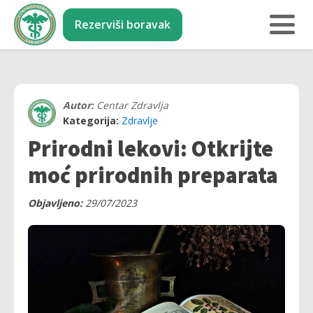
Rezerviši boravak
Autor:
Centar Zdravlja
Kategorija:
Zdravlje
Prirodni lekovi: Otkrijte
moć prirodnih preparata
Objavljeno:
29/07/2023