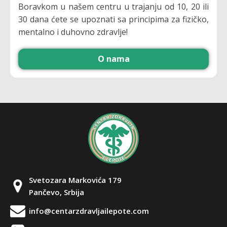
Boravkom u našem centru u trajanju od 10, 20 ili
30 dana ćete se upoznati sa principima za fizičko,
mentalno i duhovno zdravlje!
O nama
Svetozara Markovića 179
Pančevo, Srbija
info@centarzdravljailepote.com