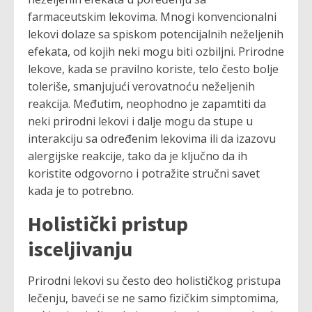
farmaceutskim lekovima. Mnogi konvencionalni
lekovi dolaze sa spiskom potencijalnih neželjenih
efekata, od kojih neki mogu biti ozbiljni. Prirodne
lekove, kada se pravilno koriste, telo često bolje
toleriše, smanjujući verovatnoću neželjenih
reakcija. Međutim, neophodno je zapamtiti da
neki prirodni lekovi i dalje mogu da stupe u
interakciju sa određenim lekovima ili da izazovu
alergijske reakcije, tako da je ključno da ih
koristite odgovorno i potražite stručni savet
kada je to potrebno.
Holistički pristup
isceljivanju
Prirodni lekovi su često deo holističkog pristupa
lečenju, baveći se ne samo fizičkim simptomima,