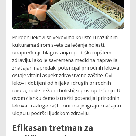
Prirodni lekovi se vekovima koriste u različitim
kulturama širom sveta za lečenje bolesti,
unapređenje blagostanja i podršku opštem
zdravlju. Iako je savremena medicina napravila
značajan napredak, potencijal prirodnih lekova
ostaje vitalni aspekt zdravstvene zaštite. Ovi
lekovi, dobijeni od biljaka i drugih prirodnih
izvora, nude nežan i holistički pristup lečenju. U
ovom članku ćemo istražiti potencijal prirodnih
lekova i razloge zašto oni i dalje igraju značajnu
ulogu u podršci ljudskom zdravlju.
Efikasan tretman za