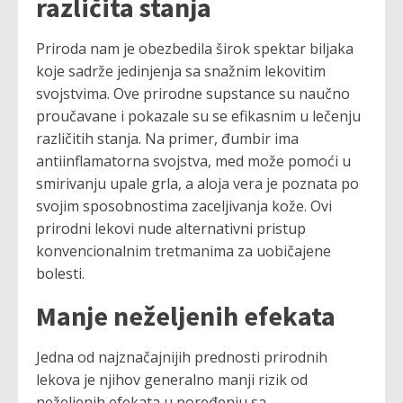
različita stanja
Priroda nam je obezbedila širok spektar biljaka
koje sadrže jedinjenja sa snažnim lekovitim
svojstvima. Ove prirodne supstance su naučno
proučavane i pokazale su se efikasnim u lečenju
različitih stanja. Na primer, đumbir ima
antiinflamatorna svojstva, med može pomoći u
smirivanju upale grla, a aloja vera je poznata po
svojim sposobnostima zaceljivanja kože. Ovi
prirodni lekovi nude alternativni pristup
konvencionalnim tretmanima za uobičajene
bolesti.
Manje neželjenih efekata
Jedna od najznačajnijih prednosti prirodnih
lekova je njihov generalno manji rizik od
neželjenih efekata u poređenju sa