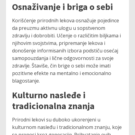
Osnaživanje i briga o sebi
Korišćenje prirodnih lekova osnažuje pojedince
da preuzmu aktivnu ulogu u sopstvenom
zdravlju i dobrobiti. Učenje o različitim biljkama i
njihovim svojstvima, pripremanje lekova i
donošenje informisanih izbora podstiču osećaj
samopouzdanja i lične odgovornosti za svoje
zdravlje. Štaviše, čin brige o sebi može imati
pozitivne efekte na mentalno i emocionalno
blagostanje.
Kulturno nasleđe i
tradicionalna znanja
Prirodni lekovi su duboko ukorenjeni u
kulturnom nasleđu i tradicionalnom znanju, koje
se prenosi kroz generacije. Prihvatanje ovih