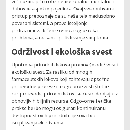
već i uzimajući u obzir emocionalne, mentalne i
duhovne aspekte pojedinca. Ovaj sveobuhvatni
pristup prepoznaje da su naša tela međusobno
povezani sistemi, a pravo isceljenje
podrazumeva lečenje osnovnog uzroka
problema, a ne samo potiskivanje simptoma.
Održivost i ekološka svest
Upotreba prirodnih lekova promoviše održivost i
ekološku svest. Za razliku od mnogih
farmaceutskih lekova koji zahtevaju opsežne
proizvodne procese i mogu proizvesti štetne
nusproizvode, prirodni lekovi se često dobijaju iz
obnovljivih biljnih resursa. Odgovorne i etičke
prakse berbe mogu osigurati kontinuiranu
dostupnost ovih prirodnih lijekova bez
iscrpljivanja ekosistema.