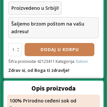
Proizvedeno u Srbiji!
Šaljemo brzom poštom na vašu
adresu!
Sok
DODAJ U KORPU
od
šargarepe
količina
Šifra proizvoda:
42123411
Kategorija:
Sokovi
Zdrav si, od Boga ti zdravlje!
Opis proizvoda
100% Prirodno ceđeni sok od