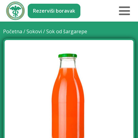
Rezerviši boravak
Početna
/
Sokovi
/ Sok od šargarepe