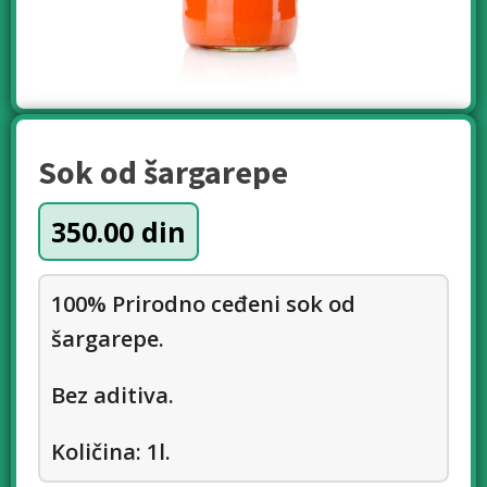
Sok od šargarepe
350.00
din
100% Prirodno ceđeni sok od
šargarepe.
Bez aditiva.
Količina: 1l.